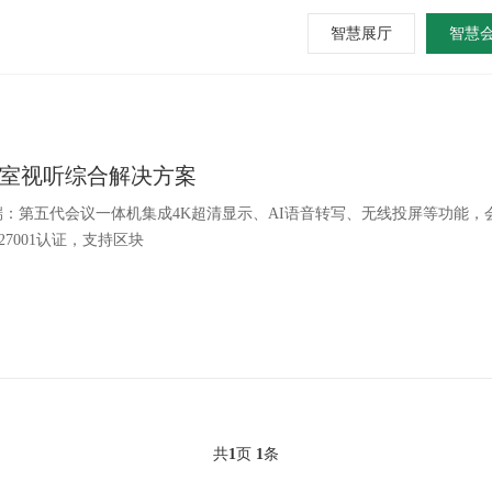
智慧展厅
智慧
室视听综合解决方案
：第五代会议一体机集成4K超清显示、AI语音转写、无线投屏等功能，会
27001认证，支持区块
共
1
页
1
条